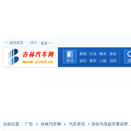
<< 返回首页
|
城市：
更多>>
新闻
行业
曝光
原创
游记
新车
人物
召回
当前位置：
广告
>
吉林汽车网
>
汽车资讯
> 浪你马淮超开赛在即