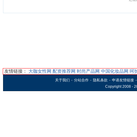
友情链接：
大咖女性网
配资推荐网
时尚产品网
中国化妆品网
呵
关于我们
-
分站合作
-
隐私条款
-
申请友情链接
-
Copyright 2008 -
2