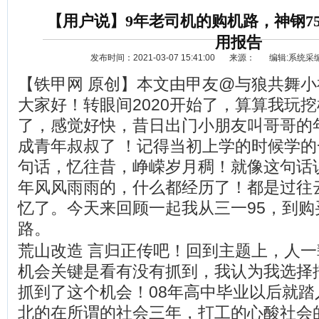
【用户说】9年老司机的购机路，神钢75
用报告
发布时间：2021-03-07 15:41:00
来源：
编辑:系统采
【铁甲网 原创】本文由甲友@与狼共舞
大家好！转眼间2020开始了，算算我玩
了，感觉好快，昔日出门小朋友叫哥哥的
成青年叔叔了 ！记得当初上学的时候学
资讯
选车
句话，忆往昔，峥嵘岁月稠！就像这句话
年风风雨雨的，什么都经历了！都是过往
忆了。今天来回顾一起我从三一95，到购
路。
荒山改造 言归正传吧！回到主题上，人
机会关键是看有没有抓到，我认为我选择
抓到了这个机会！08年高中毕业以后就踏
北的在所谓的社会三年，打工的心酸社会