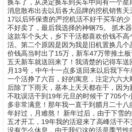
换车了，从决定换车到买车中间有一个星
消息散布出去以后各大品牌的挖机销售天
17以后环保查的严挖机活不好干买车的少
不好卖了，最后我选择的神钢75。 抓木器
这款车个头大，乡下干活都喜欢价钱不高
活。第二个原因是因为我是旧机置换几个
价钱高当时出了15万，新车47万带推土
五天新车就送回来了！我清楚的记得车送回
月13号，中午十一点多送回来以后我下午
一个活挣了六百，好的寓意，注定六六大
后除了下雨天，基本上天天都在干，因为
不耽误活干到19年元旦的时候干了705
多非常满意！那年我一直干到腊月二十八
年好过，月难熬！ 新年过后，由于下雪
五才开工，19年我的活迎来了高峰活干不
没有怎么休息，由于我们这的活是季节性