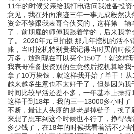
11年的时候父亲给我打电话问我准备投资
意见，我在外面浪迹三年一事无成毅然决
资金不够跟我表哥合伙买的，这样第一辆车
了，前期雇的师傅我跟着学的，后来我学
了。 2020年元旦拍摄 那几年挖机的活
账，当时挖机特别贵我记得当时买的时候分
万多，放到现在可以买个150了！就这样
我表哥准备投资别的生意然后挖机算给我
拿了10万块钱，就这样我开始了单干！从
越来越多生意也不太好干了，但是因为我
时间比较早活还差不多，一年基本上操持1
这样干到18年，我的三一13000多小时
不断，最让人头疼的是老是掉链子，换了
来想了想车到这个时候也不行了，挣得钱
多少钱了，在18年的时候我看着活不少害