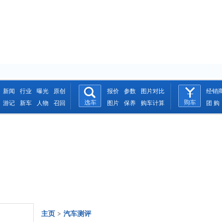
新闻
行业
曝光
原创
报价
参数
图片对比
经销
游记
新车
人物
召回
图片
保养
购车计算
团 购
主页
汽车测评
>