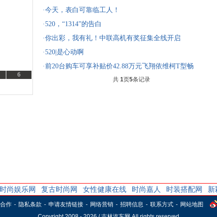
·今天，表白可靠临工人！
·520，“1314”的告白
·你出彩，我有礼！中联高机有奖征集全线开启
·520|是心动啊
·前20台购车可享补贴价42.88万元飞翔依维柯T型畅
6
共
1
页
5
条记录
想版房车正式发布
选车
购车
时尚娱乐网
复古时尚网
女性健康在线
时尚嘉人
时装搭配网
新
合作
-
隐私条款
-
申请友情链接
-
网络营销
-
招聘信息
-
联系方式
-
网站地图
Copyright 2008 -
2026 / 吉林汽车网 All rights reserved.